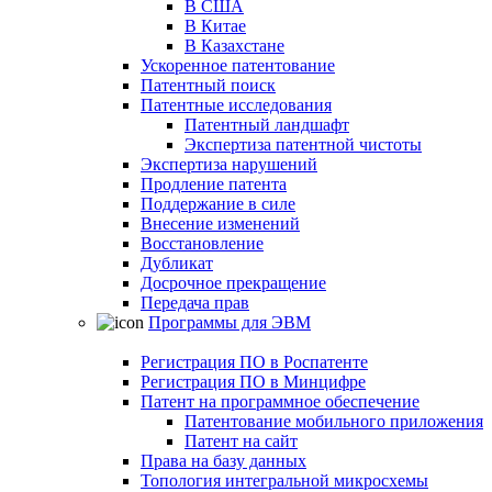
В США
В Китае
В Казахстане
Ускоренное патентование
Патентный поиск
Патентные исследования
Патентный ландшафт
Экспертиза патентной чистоты
Экспертиза нарушений
Продление патента
Поддержание в силе
Внесение изменений
Восстановление
Дубликат
Досрочное прекращение
Передача прав
Программы для ЭВМ
Регистрация ПО в Роспатенте
Регистрация ПО в Минцифре
Патент на программное обеспечение
Патентование мобильного приложения
Патент на сайт
Права на базу данных
Топология интегральной микросхемы