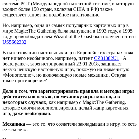
системе PCT (Международной патентной системе, в которую
входит более 150 стран, включая США и РФ) также
существует запрет на подобное патентование.
Но, например, одна из самых популярных карточных игр в
мире Magic:The Gathering была выпущена в 1993 году, а 1995
году правообладателем Wizard of the Сoast был получен патент
US5662332
.
В патентовании настольных игр в Европейских странах тоже
нет ничего необычного, например, патент
CZ31382U1
«A
board game», зарегистрированный 23.01.2018, защищает
некую чешскую настольную игру, похожую на знаменитую
«Монополию», но включающую новые механики. Откуда
такое противоречие?
Дело в том, что зарегистрировать правила и методы игры
действительно нельзя, но механику игры можно, а в
некоторых случаях
, как например с Magic:The Gathering,
которые смогли монополизировать целый жанр карточных
игр,
даже необходимо
.
Механика
— это то, что создатели закладывали в игру, то есть
ее «скелет».