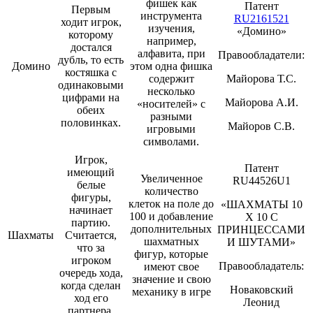
фишек как
Патент
Первым
инструмента
RU2161521
ходит игрок,
изучения,
«Домино»
которому
например,
достался
алфавита, при
Правообладатели:
дубль, то есть
Домино
этом одна фишка
костяшка с
содержит
Майорова Т.С.
одинаковыми
несколько
цифрами на
Майорова А.И.
«носителей» с
обеих
разными
половинках.
Майоров С.В.
игровыми
символами.
Игрок,
Патент
имеющий
Увеличенное
RU44526U1
белые
количество
фигуры,
клеток на поле до
«ШАХМАТЫ 10
начинает
100 и добавление
Х 10 С
партию.
дополнительных
ПРИНЦЕССАМИ
Шахматы
Считается,
шахматных
И ШУТАМИ»
что за
фигур, которые
игроком
Правообладатель:
имеют свое
очередь хода,
значение и свою
когда сделан
Новаковский
механику в игре
ход его
Леонид
партнера.