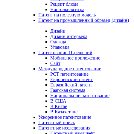
Рецепт блюда
Настольная игра
Патент на полезную модель
Патент на промышленный образец (дизайн)
Дизайн
Дизайн интерьера
Одежда
Упаковка
Патентование IT-решений
Мобильное приложение
Сайт
Международное патентование
PCT патентование
Европейский патент
Евразийский патент
Гаагская система
Национальное патентование
В США
В Китае
В Казахстане
Ускоренное патентование
Патентный поиск
Патентные исследования
Патентный ландшафт