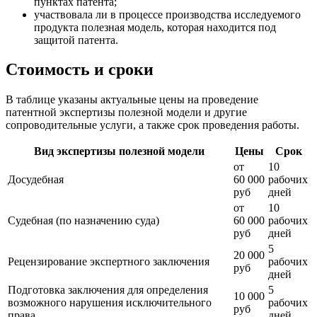
пунктах патента;
участвовала ли в процессе производства исследуемого
продукта полезная модель, которая находится под
защитой патента.
Стоимость и сроки
В таблице указаны актуальные цены на проведение
патентной экспертизы полезной модели и другие
сопроводительные услуги, а также срок проведения работы.
Вид экспертизы полезной модели
Цены
Срок
от
10
Досудебная
60 000
рабочих
руб
дней
от
10
Судебная (по назначению суда)
60 000
рабочих
руб
дней
5
20 000
Рецензирование экспертного заключения
рабочих
руб
дней
Подготовка заключения для определения
5
10 000
возможного нарушения исключительного
рабочих
руб
права
дней