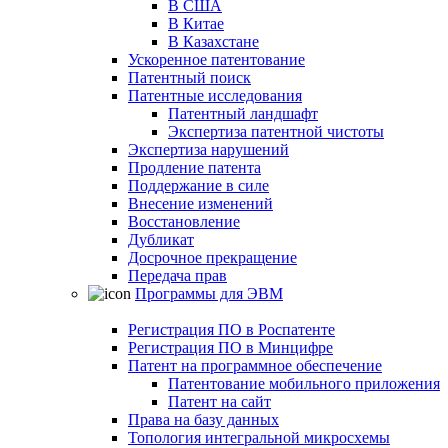
В США
В Китае
В Казахстане
Ускоренное патентование
Патентный поиск
Патентные исследования
Патентный ландшафт
Экспертиза патентной чистоты
Экспертиза нарушений
Продление патента
Поддержание в силе
Внесение изменений
Восстановление
Дубликат
Досрочное прекращение
Передача прав
Программы для ЭВМ
Регистрация ПО в Роспатенте
Регистрация ПО в Минцифре
Патент на программное обеспечение
Патентование мобильного приложения
Патент на сайт
Права на базу данных
Топология интегральной микросхемы