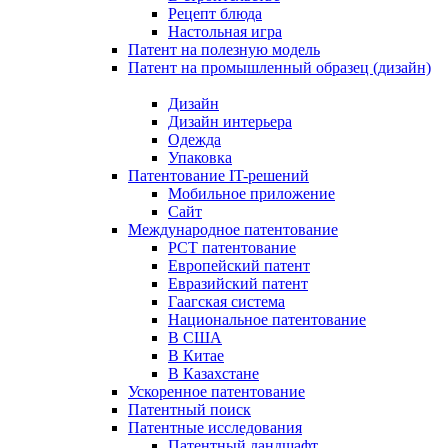
Рецепт блюда
Настольная игра
Патент на полезную модель
Патент на промышленный образец (дизайн)
Дизайн
Дизайн интерьера
Одежда
Упаковка
Патентование IT-решений
Мобильное приложение
Сайт
Международное патентование
PCT патентование
Европейский патент
Евразийский патент
Гаагская система
Национальное патентование
В США
В Китае
В Казахстане
Ускоренное патентование
Патентный поиск
Патентные исследования
Патентный ландшафт