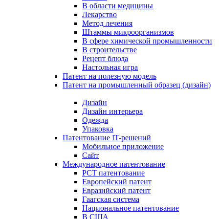
В области медицины
Лекарство
Метод лечения
Штаммы микроорганизмов
В сфере химической промышленности
В строительстве
Рецепт блюда
Настольная игра
Патент на полезную модель
Патент на промышленный образец (дизайн)
Дизайн
Дизайн интерьера
Одежда
Упаковка
Патентование IT-решений
Мобильное приложение
Сайт
Международное патентование
PCT патентование
Европейский патент
Евразийский патент
Гаагская система
Национальное патентование
В США