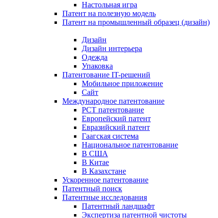
Настольная игра
Патент на полезную модель
Патент на промышленный образец (дизайн)
Дизайн
Дизайн интерьера
Одежда
Упаковка
Патентование IT-решений
Мобильное приложение
Сайт
Международное патентование
PCT патентование
Европейский патент
Евразийский патент
Гаагская система
Национальное патентование
В США
В Китае
В Казахстане
Ускоренное патентование
Патентный поиск
Патентные исследования
Патентный ландшафт
Экспертиза патентной чистоты