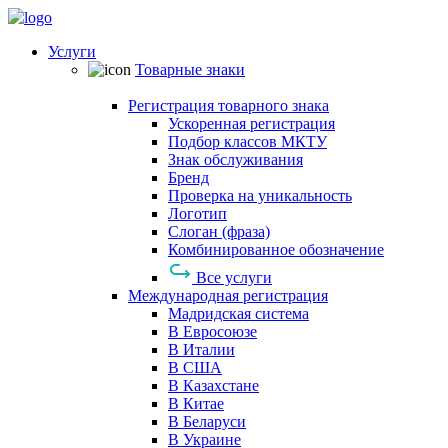
Услуги
Товарные знаки
Регистрация товарного знака
Ускоренная регистрация
Подбор классов МКТУ
Знак обслуживания
Бренд
Проверка на уникальность
Логотип
Слоган (фраза)
Комбинированное обозначение
Все услуги
Международная регистрация
Мадридская система
В Евросоюзе
В Италии
В США
В Казахстане
В Китае
В Беларуси
В Украине