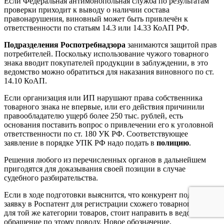
Если Федеральная антимонопольная служба по результатам
проверки приходит к выводу о наличии состава
правонарушения, виновный может быть привлечён к
ответственности по статьям 14.3 или 14.33 КоАП РФ.
Подразделения Роспотребнадзора
занимаются защитой прав
потребителей. Поскольку использование чужого товарного
знака вводит покупателей продукции в заблуждении, в это
ведомство можно обратиться для наказания виновного по ст.
14.10 КоАП.
Если организация или ИП нарушают права собственника
товарного знака не впервые, или его действия причинили
правообладателю ущерб более 250 тыс. рублей, есть
основания поставить вопрос о привлечении его к уголовной
ответственности по ст. 180 УК РФ. Соответствующее
заявление в порядке УПК РФ надо подать в
полицию
.
Решения любого из перечисленных органов в дальнейшем
пригодятся для доказывания своей позиции в случае
судебного разбирательства.
Если в ходе подготовки выяснится, что конкурент подал
заявку в Роспатент для регистрации схожего товарного знака
для той же категории товаров, стоит направить в ведомство
обращение по этому поводу. Новое обозначение,