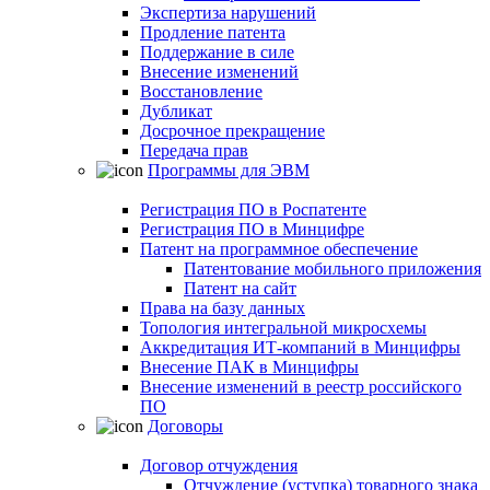
Экспертиза нарушений
Продление патента
Поддержание в силе
Внесение изменений
Восстановление
Дубликат
Досрочное прекращение
Передача прав
Программы для ЭВМ
Регистрация ПО в Роспатенте
Регистрация ПО в Минцифре
Патент на программное обеспечение
Патентование мобильного приложения
Патент на сайт
Права на базу данных
Топология интегральной микросхемы
Аккредитация ИТ-компаний в Минцифры
Внесение ПАК в Минцифры
Внесение изменений в реестр российского
ПО
Договоры
Договор отчуждения
Отчуждение (уступка) товарного знака