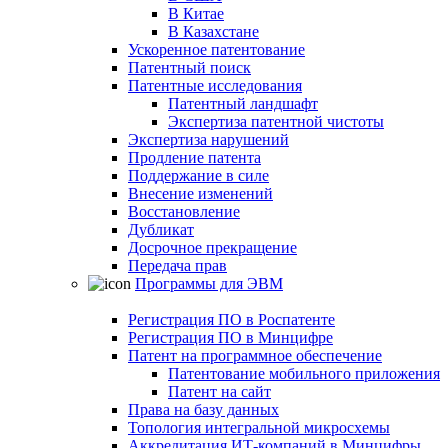
В Китае
В Казахстане
Ускоренное патентование
Патентный поиск
Патентные исследования
Патентный ландшафт
Экспертиза патентной чистоты
Экспертиза нарушений
Продление патента
Поддержание в силе
Внесение изменений
Восстановление
Дубликат
Досрочное прекращение
Передача прав
Программы для ЭВМ
Регистрация ПО в Роспатенте
Регистрация ПО в Минцифре
Патент на программное обеспечение
Патентование мобильного приложения
Патент на сайт
Права на базу данных
Топология интегральной микросхемы
Аккредитация ИТ-компаний в Минцифры