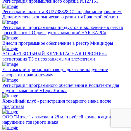
Регистрация промышленного образца №127151
Регистрация патента RU2738828 C1 под финансированием
Департамента экономического развития Брянской области
Регистрация программных продуктов и включение в реестр
российского ПО для группы компаний «АК БАРС»
Внесли программное обеспечение в реестр Минцифры
АО «ФУТБОЛЬНЫЙ КЛУБ КРАСНАЯ ПРЕСНЯ» -
регистрация ТЗ с неохраняемыми элементами
Елатомский приборный завод - доказали нарушение
авторских прав и ноу-хау
Регистрация программного обеспечения в Роспатенте для
группы компаний «ТерраЛинк»
Хоккейный клуб - регистрация товарного знака после
предотказа
ООО "Интел" - взыскали 28 млн рублей компенсации за
нарушение товарного знака