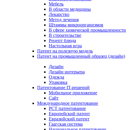
Мебель
В области медицины
Лекарство
Метод лечения
Штаммы микроорганизмов
В сфере химической промышленности
В строительстве
Рецепт блюда
Настольная игра
Патент на полезную модель
Патент на промышленный образец (дизайн)
Дизайн
Дизайн интерьера
Одежда
Упаковка
Патентование IT-решений
Мобильное приложение
Сайт
Международное патентование
PCT патентование
Европейский патент
Евразийский патент
Гаагская система
Национальное патентование