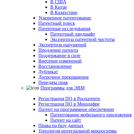
В США
В Китае
В Казахстане
Ускоренное патентование
Патентный поиск
Патентные исследования
Патентный ландшафт
Экспертиза патентной чистоты
Экспертиза нарушений
Продление патента
Поддержание в силе
Внесение изменений
Восстановление
Дубликат
Досрочное прекращение
Передача прав
Программы для ЭВМ
Регистрация ПО в Роспатенте
Регистрация ПО в Минцифре
Патент на программное обеспечение
Патентование мобильного приложения
Патент на сайт
Права на базу данных
Топология интегральной микросхемы