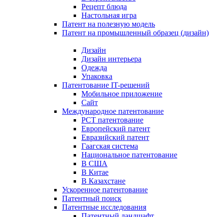
Рецепт блюда
Настольная игра
Патент на полезную модель
Патент на промышленный образец (дизайн)
Дизайн
Дизайн интерьера
Одежда
Упаковка
Патентование IT-решений
Мобильное приложение
Сайт
Международное патентование
PCT патентование
Европейский патент
Евразийский патент
Гаагская система
Национальное патентование
В США
В Китае
В Казахстане
Ускоренное патентование
Патентный поиск
Патентные исследования
Патентный ландшафт