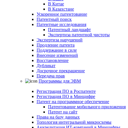
В Китае
В Казахстане
Ускоренное патентование
Патентный поиск
Патентные исследования
Патентный ландшафт
Экспертиза патентной чистоты
Экспертиза нарушений
Продление патента
Поддержание в силе
Внесение изменений
Восстановление
Дубликат
Досрочное прекращение
Передача прав
Программы для ЭВМ
Регистрация ПО в Роспатенте
Регистрация ПО в Минцифре
Патент на программное обеспечение
Патентование мобильного приложения
Патент на сайт
Права на базу данных
Топология интегральной микросхемы
Аккредитация ИТ-компаний в Минцифры