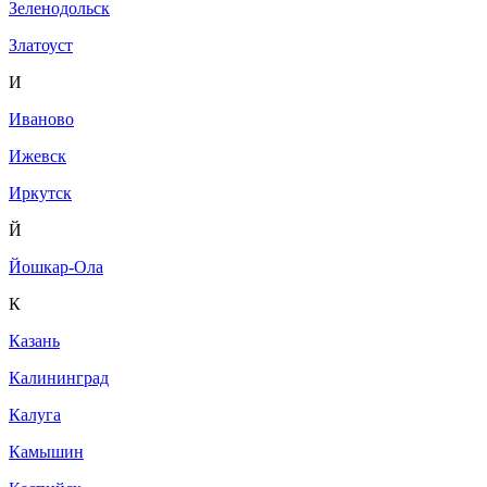
Зеленодольск
Златоуст
И
Иваново
Ижевск
Иркутск
Й
Йошкар-Ола
К
Казань
Калининград
Калуга
Камышин