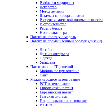
В области медицины
Лекарство
Метод лечения
Штаммы микроорганизмов
В сфере химической промышленности
В строительстве
Рецепт блюда
Настольная игра
Патент на полезную модель
Патент на промышленный образец (дизайн)
Дизайн
Дизайн интерьера
Одежда
Упаковка
Патентование IT-решений
Мобильное приложение
Сайт
Международное патентование
PCT патентование
Европейский патент
Евразийский патент
Гаагская система
Национальное патентование
В США