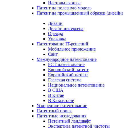
Настольная игра
Патент на полезную модель
Патент на промышленный образец (дизайн)
Дизайн
Дизайн интерьера
Одежда
Упаковка
Патентование IT-решений
Мобильное приложение
Сайт
Международное патентование
PCT патентование
Европейский патент
Евразийский патент
Гаагская система
Национальное патентование
В США
В Китае
В Казахстане
Ускоренное патентование
Патентный поиск
Патентные исследования
Патентный ландшафт
Экспертиза патентной чистоты