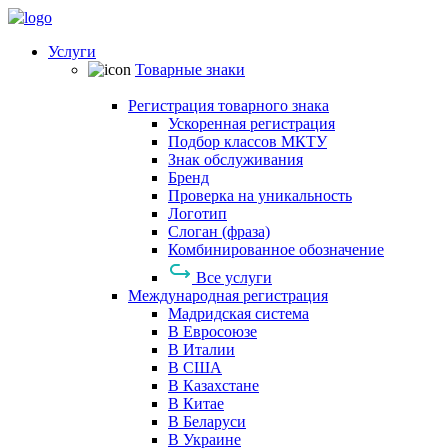
Услуги
Товарные знаки
Регистрация товарного знака
Ускоренная регистрация
Подбор классов МКТУ
Знак обслуживания
Бренд
Проверка на уникальность
Логотип
Слоган (фраза)
Комбинированное обозначение
Все услуги
Международная регистрация
Мадридская система
В Евросоюзе
В Италии
В США
В Казахстане
В Китае
В Беларуси
В Украине