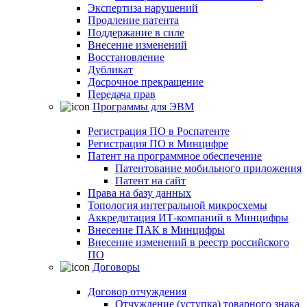
Экспертиза нарушений
Продление патента
Поддержание в силе
Внесение изменений
Восстановление
Дубликат
Досрочное прекращение
Передача прав
Программы для ЭВМ
Регистрация ПО в Роспатенте
Регистрация ПО в Минцифре
Патент на программное обеспечение
Патентование мобильного приложения
Патент на сайт
Права на базу данных
Топология интегральной микросхемы
Аккредитация ИТ-компаний в Минцифры
Внесение ПАК в Минцифры
Внесение изменений в реестр российского
ПО
Договоры
Договор отчуждения
Отчуждение (уступка) товарного знака