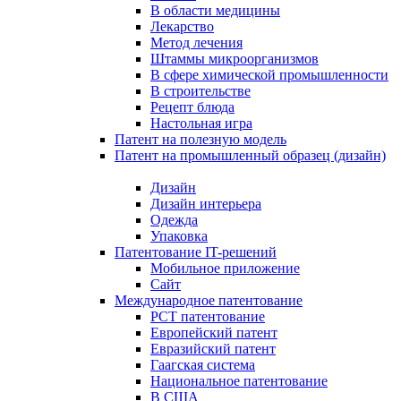
В области медицины
Лекарство
Метод лечения
Штаммы микроорганизмов
В сфере химической промышленности
В строительстве
Рецепт блюда
Настольная игра
Патент на полезную модель
Патент на промышленный образец (дизайн)
Дизайн
Дизайн интерьера
Одежда
Упаковка
Патентование IT-решений
Мобильное приложение
Сайт
Международное патентование
PCT патентование
Европейский патент
Евразийский патент
Гаагская система
Национальное патентование
В США