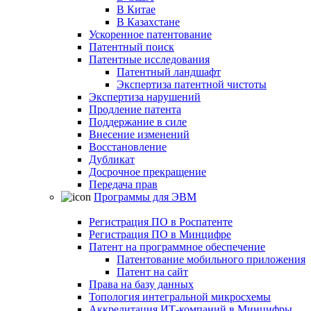
В Китае
В Казахстане
Ускоренное патентование
Патентный поиск
Патентные исследования
Патентный ландшафт
Экспертиза патентной чистоты
Экспертиза нарушений
Продление патента
Поддержание в силе
Внесение изменений
Восстановление
Дубликат
Досрочное прекращение
Передача прав
Программы для ЭВМ
Регистрация ПО в Роспатенте
Регистрация ПО в Минцифре
Патент на программное обеспечение
Патентование мобильного приложения
Патент на сайт
Права на базу данных
Топология интегральной микросхемы
Аккредитация ИТ-компаний в Минцифры