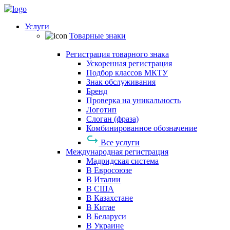
Услуги
Товарные знаки
Регистрация товарного знака
Ускоренная регистрация
Подбор классов МКТУ
Знак обслуживания
Бренд
Проверка на уникальность
Логотип
Слоган (фраза)
Комбинированное обозначение
Все услуги
Международная регистрация
Мадридская система
В Евросоюзе
В Италии
В США
В Казахстане
В Китае
В Беларуси
В Украине