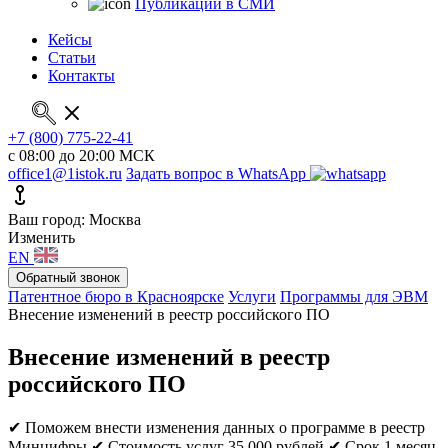
Публикации в СМИ
Кейсы
Статьи
Контакты
+7 (800) 775-22-41
с 08:00 до 20:00 МСК
office1@1istok.ru
Задать вопрос в WhatsApp
Ваш город: Москва
Изменить
EN
Обратный звонок
Патентное бюро в Красноярске
Услуги
Программы для ЭВМ
Внесение изменений в реестр российского ПО
Внесение изменений в реестр
российского ПО
✔ Поможем внести изменения данных о программе в реестр
Минцифры
✔ Стоимость услуг 35 000 рублей
✔ Срок 1 месяц