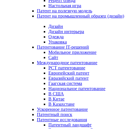
Рецепт блюда
Настольная игра
Патент на полезную модель
Патент на промышленный образец (дизайн)
Дизайн
Дизайн интерьера
Одежда
Упаковка
Патентование IT-решений
Мобильное приложение
Сайт
Международное патентование
PCT патентование
Европейский патент
Евразийский патент
Гаагская система
Национальное патентование
В США
В Китае
В Казахстане
Ускоренное патентование
Патентный поиск
Патентные исследования
Патентный ландшафт