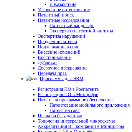
В Казахстане
Ускоренное патентование
Патентный поиск
Патентные исследования
Патентный ландшафт
Экспертиза патентной чистоты
Экспертиза нарушений
Продление патента
Поддержание в силе
Внесение изменений
Восстановление
Дубликат
Досрочное прекращение
Передача прав
Программы для ЭВМ
Регистрация ПО в Роспатенте
Регистрация ПО в Минцифре
Патент на программное обеспечение
Патентование мобильного приложения
Патент на сайт
Права на базу данных
Топология интегральной микросхемы
Аккредитация ИТ-компаний в Минцифры
Внесение ПАК в Минцифры