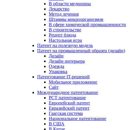
В области медицины
Лекарство
Метод лечения
Штаммы микроорганизмов
В сфере химической промышленности
В строительстве
Рецепт блюда
Настольная игра
Патент на полезную модель
Патент на промышленный образец (дизайн)
Дизайн
Дизайн интерьера
Одежда
Упаковка
Патентование IT-решений
Мобильное приложение
Сайт
Международное патентование
PCT патентование
Европейский патент
Евразийский патент
Гаагская система
Национальное патентование
В США
В Китае