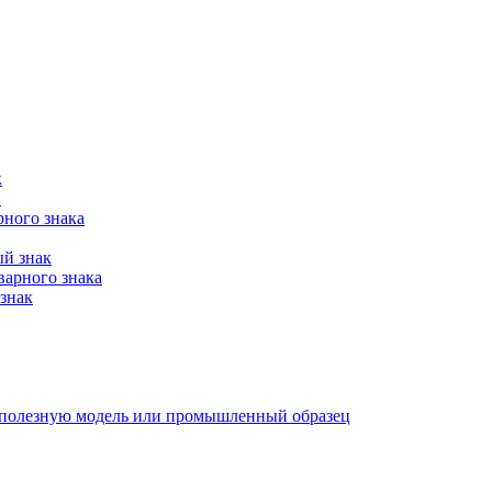
к
в
рного знака
ый знак
варного знака
знак
е, полезную модель или промышленный образец