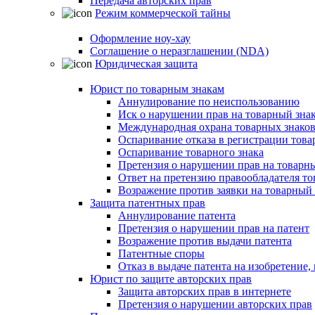
Передача авторских прав
Режим коммерческой тайны
Оформление ноу-хау
Соглашение о неразглашении (NDA)
Юридическая защита
Юрист по товарным знакам
Аннулирование по неиспользованию
Иск о нарушении прав на товарный зна
Международная охрана товарных знако
Оспаривание отказа в регистрации това
Оспаривание товарного знака
Претензия о нарушении прав на товарн
Ответ на претензию правообладателя то
Возражение против заявки на товарный 
Защита патентных прав
Аннулирование патента
Претензия о нарушении прав на патент
Возражение против выдачи патента
Патентные споры
Отказ в выдаче патента на изобретени
Юрист по защите авторских прав
Защита авторских прав в интернете
Претензия о нарушении авторских прав