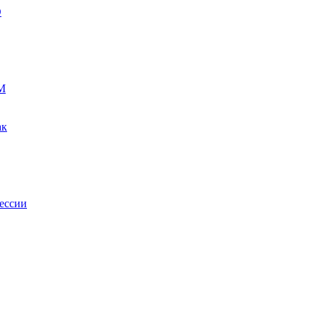
О
М
ак
ессии