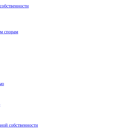
 собственности
ым спорам
ью
о
ьной собственности