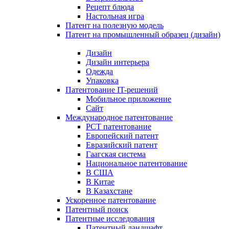
Рецепт блюда
Настольная игра
Патент на полезную модель
Патент на промышленный образец (дизайн)
Дизайн
Дизайн интерьера
Одежда
Упаковка
Патентование IT-решений
Мобильное приложение
Сайт
Международное патентование
PCT патентование
Европейский патент
Евразийский патент
Гаагская система
Национальное патентование
В США
В Китае
В Казахстане
Ускоренное патентование
Патентный поиск
Патентные исследования
Патентный ландшафт