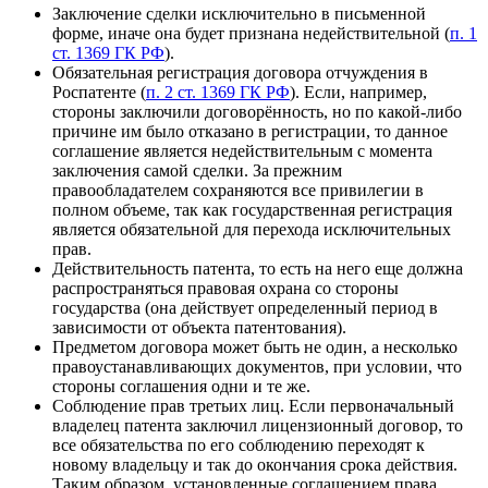
Заключение сделки исключительно
в письменной
форме
, иначе она будет признана недействительной (
п. 1
ст. 1369 ГК РФ
).
Обязательная регистрация
договора отчуждения в
Роспатенте (
п. 2 ст. 1369 ГК РФ
). Если, например,
стороны заключили договорённость, но по какой-либо
причине им было отказано в регистрации, то данное
соглашение является недействительным с момента
заключения самой сделки. За прежним
правообладателем сохраняются все привилегии в
полном объеме, так как государственная регистрация
является обязательной для перехода исключительных
прав.
Действительность патента
, то есть на него еще должна
распространяться правовая охрана со стороны
государства (она действует определенный период в
зависимости от объекта патентования).
Предметом договора может быть не один, а
несколько
правоустанавливающих документов
, при условии, что
стороны соглашения одни и те же.
Соблюдение прав третьих лиц
. Если первоначальный
владелец патента заключил лицензионный договор, то
все обязательства по его соблюдению переходят к
новому владельцу и так до окончания срока действия.
Таким образом, установленные соглашением права