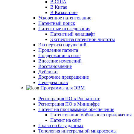
В США
В Китае
В Казахстане
Ускоренное патентование
Патентный поиск
Патентные исследования
Патентный ландшафт
Экспертиза патентной чистоты
Экспертиза нарушений
Продление патента
Поддержание в силе
Внесение изменений
Восстановление
Дубликат
Досрочное прекращение
Передача прав
Программы для ЭВМ
Регистрация ПО в Роспатенте
Регистрация ПО в Минцифре
Патент на программное обеспечение
Патентование мобильного приложения
Патент на сайт
Права на базу данных
Топология интегральной микросхемы