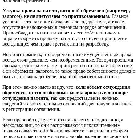
наличия обременений.
Уступка права на патент, который обременен (например,
залогом), не является чем-то противозаконным
. Главное
условие – это наличие согласия залогодержателя, а также
отсутствие наложенных в судебном порядке ограничений.
Правообладатель патента является его собственником и
вправе оформить продажу патента, то есть его привилегии
всегда шире, чем права третьих лиц на разработку.
Но стоит помнить, что обремененные имущественные права
всегда стоят дешевле, чем необремененные. Говоря простыми
словами, если вы желаете приобрести патент на изобретение,
а он обременен залогом, то такое право собственности должно
быть на порядок дешевле, чем необремененный патент.
При этом важно иметь ввиду, что,
если объект отчуждения
обременен, то это необходимо зафиксировать в договоре
отчуждения патента
, так как предоставление ложных
сведений является одним из оснований для получения отказа
в регистрации соглашения.
Если правообладателем патента является не одно лицо, а
несколько лиц, то они распоряжаются исключительным
правом совместно. Либо заключают соглашение, в котором
передают право одному из них на оформление договора об