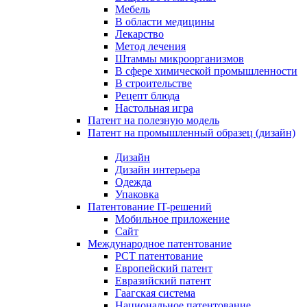
Мебель
В области медицины
Лекарство
Метод лечения
Штаммы микроорганизмов
В сфере химической промышленности
В строительстве
Рецепт блюда
Настольная игра
Патент на полезную модель
Патент на промышленный образец (дизайн)
Дизайн
Дизайн интерьера
Одежда
Упаковка
Патентование IT-решений
Мобильное приложение
Сайт
Международное патентование
PCT патентование
Европейский патент
Евразийский патент
Гаагская система
Национальное патентование