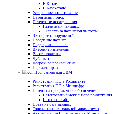
В Китае
В Казахстане
Ускоренное патентование
Патентный поиск
Патентные исследования
Патентный ландшафт
Экспертиза патентной чистоты
Экспертиза нарушений
Продление патента
Поддержание в силе
Внесение изменений
Восстановление
Дубликат
Досрочное прекращение
Передача прав
Программы для ЭВМ
Регистрация ПО в Роспатенте
Регистрация ПО в Минцифре
Патент на программное обеспечение
Патентование мобильного приложения
Патент на сайт
Права на базу данных
Топология интегральной микросхемы
Аккредитация ИТ-компаний в Минцифры