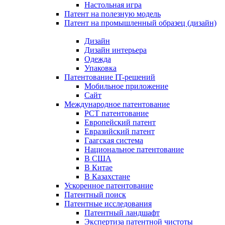
Настольная игра
Патент на полезную модель
Патент на промышленный образец (дизайн)
Дизайн
Дизайн интерьера
Одежда
Упаковка
Патентование IT-решений
Мобильное приложение
Сайт
Международное патентование
PCT патентование
Европейский патент
Евразийский патент
Гаагская система
Национальное патентование
В США
В Китае
В Казахстане
Ускоренное патентование
Патентный поиск
Патентные исследования
Патентный ландшафт
Экспертиза патентной чистоты