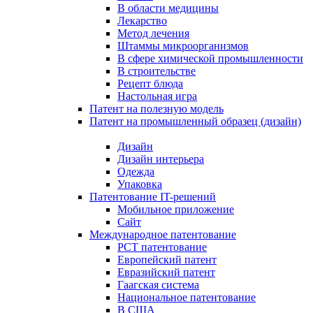
В области медицины
Лекарство
Метод лечения
Штаммы микроорганизмов
В сфере химической промышленности
В строительстве
Рецепт блюда
Настольная игра
Патент на полезную модель
Патент на промышленный образец (дизайн)
Дизайн
Дизайн интерьера
Одежда
Упаковка
Патентование IT-решений
Мобильное приложение
Сайт
Международное патентование
PCT патентование
Европейский патент
Евразийский патент
Гаагская система
Национальное патентование
В США