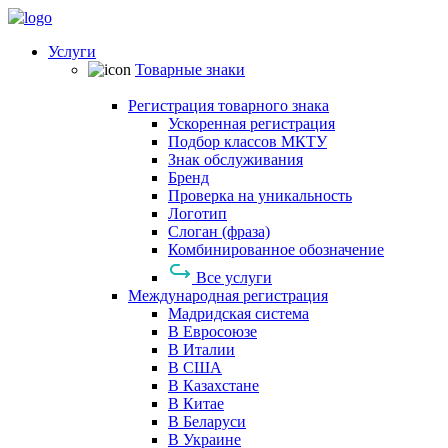
Услуги
Товарные знаки
Регистрация товарного знака
Ускоренная регистрация
Подбор классов МКТУ
Знак обслуживания
Бренд
Проверка на уникальность
Логотип
Слоган (фраза)
Комбинированное обозначение
Все услуги
Международная регистрация
Мадридская система
В Евросоюзе
В Италии
В США
В Казахстане
В Китае
В Беларуси
В Украине