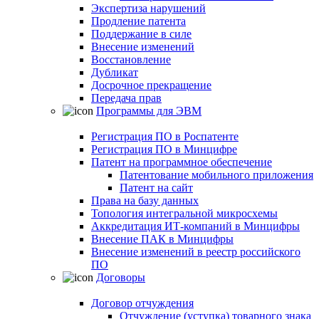
Экспертиза нарушений
Продление патента
Поддержание в силе
Внесение изменений
Восстановление
Дубликат
Досрочное прекращение
Передача прав
Программы для ЭВМ
Регистрация ПО в Роспатенте
Регистрация ПО в Минцифре
Патент на программное обеспечение
Патентование мобильного приложения
Патент на сайт
Права на базу данных
Топология интегральной микросхемы
Аккредитация ИТ-компаний в Минцифры
Внесение ПАК в Минцифры
Внесение изменений в реестр российского
ПО
Договоры
Договор отчуждения
Отчуждение (уступка) товарного знака