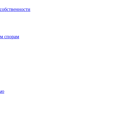
 собственности
ым спорам
ью