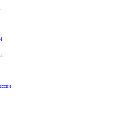
О
М
ак
ессии