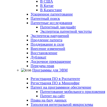
В США
В Китае
В Казахстане
Ускоренное патентование
Патентный поиск
Патентные исследования
Патентный ландшафт
Экспертиза патентной чистоты
Экспертиза нарушений
Продление патента
Поддержание в силе
Внесение изменений
Восстановление
Дубликат
Досрочное прекращение
Передача прав
Программы для ЭВМ
Регистрация ПО в Роспатенте
Регистрация ПО в Минцифре
Патент на программное обеспечение
Патентование мобильного приложения
Патент на сайт
Права на базу данных
Топология интегральной микросхемы