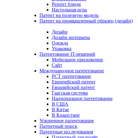
Рецепт блюда
Настольная игра
Патент на полезную модель
Патент на промышленный образец (дизайн)
Дизайн
Дизайн интерьера
Одежда
Упаковка
Патентование IT-решений
Мобильное приложение
Сайт
Международное патентование
PCT патентование
Европейский патент
Евразийский патент
Гаагская система
Национальное патентование
В США
В Китае
В Казахстане
Ускоренное патентование
Патентный поиск
Патентные исследования
Патентный ландшафт