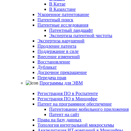
В Китае
В Казахстане
Ускоренное патентование
Патентный поиск
Патентные исследования
Патентный ландшафт
Экспертиза патентной чистоты
Экспертиза нарушений
Продление патента
Поддержание в силе
Внесение изменений
Восстановление
Дубликат
Досрочное прекращение
Передача прав
Программы для ЭВМ
Регистрация ПО в Роспатенте
Регистрация ПО в Минцифре
Патент на программное обеспечение
Патентование мобильного приложения
Патент на сайт
Права на базу данных
Топология интегральной микросхемы
Аккредитация ИТ-компаний в Минцифры