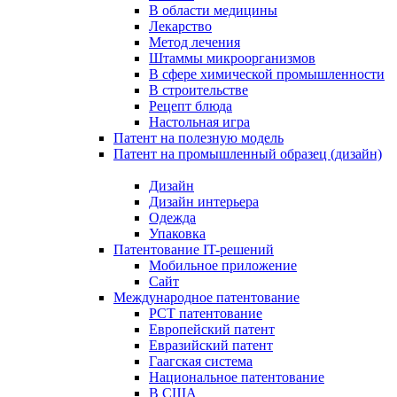
В области медицины
Лекарство
Метод лечения
Штаммы микроорганизмов
В сфере химической промышленности
В строительстве
Рецепт блюда
Настольная игра
Патент на полезную модель
Патент на промышленный образец (дизайн)
Дизайн
Дизайн интерьера
Одежда
Упаковка
Патентование IT-решений
Мобильное приложение
Сайт
Международное патентование
PCT патентование
Европейский патент
Евразийский патент
Гаагская система
Национальное патентование
В США