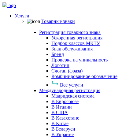
Услуги
Товарные знаки
Регистрация товарного знака
Ускоренная регистрация
Подбор классов МКТУ
Знак обслуживания
Бренд
Проверка на уникальность
Логотип
Слоган (фраза)
Комбинированное обозначение
Все услуги
Международная регистрация
Мадридская система
В Евросоюзе
В Италии
В США
В Казахстане
В Китае
В Беларуси
В Украине