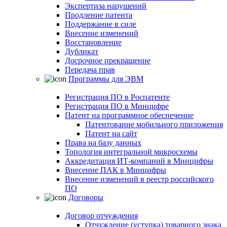
Экспертиза нарушений
Продление патента
Поддержание в силе
Внесение изменений
Восстановление
Дубликат
Досрочное прекращение
Передача прав
Программы для ЭВМ
Регистрация ПО в Роспатенте
Регистрация ПО в Минцифре
Патент на программное обеспечение
Патентование мобильного приложения
Патент на сайт
Права на базу данных
Топология интегральной микросхемы
Аккредитация ИТ-компаний в Минцифры
Внесение ПАК в Минцифры
Внесение изменений в реестр российского
ПО
Договоры
Договор отчуждения
Отчуждение (уступка) товарного знака