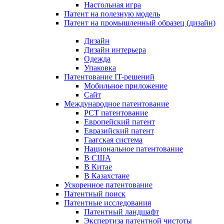
Настольная игра
Патент на полезную модель
Патент на промышленный образец (дизайн)
Дизайн
Дизайн интерьера
Одежда
Упаковка
Патентование IT-решений
Мобильное приложение
Сайт
Международное патентование
PCT патентование
Европейский патент
Евразийский патент
Гаагская система
Национальное патентование
В США
В Китае
В Казахстане
Ускоренное патентование
Патентный поиск
Патентные исследования
Патентный ландшафт
Экспертиза патентной чистоты